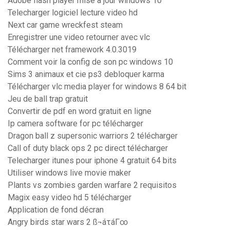
Adobe flash player mise à jour windows 10
Telecharger logiciel lecture video hd
Next car game wreckfest steam
Enregistrer une video retourner avec vlc
Télécharger net framework 4.0.3019
Comment voir la config de son pc windows 10
Sims 3 animaux et cie ps3 debloquer karma
Télécharger vlc media player for windows 8 64 bit
Jeu de ball trap gratuit
Convertir de pdf en word gratuit en ligne
Ip camera software for pc télécharger
Dragon ball z supersonic warriors 2 télécharger
Call of duty black ops 2 pc direct télécharger
Telecharger itunes pour iphone 4 gratuit 64 bits
Utiliser windows live movie maker
Plants vs zombies garden warfare 2 requisitos
Magix easy video hd 5 télécharger
Application de fond décran
Angry birds star wars 2 ß¬áτáΓ∞