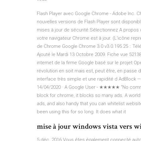
Flash Player avec Google Chrome - Adobe Inc. 
nouvelles versions de Flash Player sont disponible
mises à jour de sécurité.Sélectionnez A propos 
votre navigateur Chrome est à jour. (L’icône rep
de Chrome Google Chrome 3.0 v3.0.195.25 :: Tél
Ajouté le Mardi 13 Octobre 2009. Fiche vue 52138
internet de la firme Google basé sur le projet
révolution en soit mais est, peut être, en passe 
interface très simple et une rapidité d AdBlock
14/04/2020 · A Google User - ★★★★★ “No com
block for chrome, it blocks so many ads. A world
ads, and also handy that you can whitelist websi
been using this for so long. It does what it
mise à jour windows vista vers wi
5 déc. 2016 Vous êtes également connecté auto