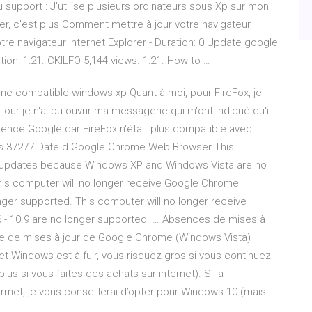
 support : J'utilise plusieurs ordinateurs sous Xp sur mon
orer, c'est plus Comment mettre à jour votre navigateur
e navigateur Internet Explorer - Duration: 0 Update google
ion: 1:21. CKILFO 5,144 views. 1:21. How to …
me compatible windows xp Quant à moi, pour FireFox, je
 jour je n'ai pu ouvrir ma messagerie qui m'ont indiqué qu'il
currence Google car FireFox n'était plus compatible avec .
és 37277 Date d Google Chrome Web Browser This
e updates because Windows XP and Windows Vista are no
This computer will no longer receive Google Chrome
ger supported. This computer will no longer receive
 10.9 are no longer supported. … Absences de mises à
 de mises à jour de Google Chrome (Windows Vista)
 Windows est à fuir, vous risquez gros si vous continuez
plus si vous faites des achats sur internet). Si la
ermet, je vous conseillerai d’opter pour Windows 10 (mais il