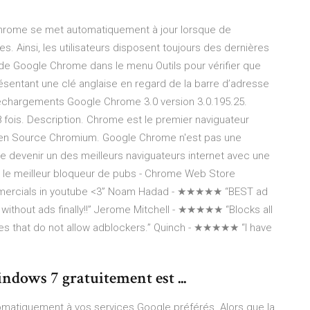
Chrome se met automatiquement à jour lorsque de
s. Ainsi, les utilisateurs disposent toujours des dernières
de Google Chrome dans le menu Outils pour vérifier que
résentant une clé anglaise en regard de la barre d’adresse
échargements Google Chrome 3.0 version 3.0.195.25.
 fois. Description. Chrome est le premier naviguateur
 Open Source Chromium. Google Chrome n'est pas une
de devenir un des meilleurs naviguateurs internet avec une
 — le meilleur bloqueur de pubs - Chrome Web Store
mercials in youtube <3” Noam Hadad - ★★★★★ “BEST ad
 without ads finally!!” Jerome Mitchell - ★★★★★ “Blocks all
tes that do not allow adblockers.” Quinch - ★★★★★ “I have
ndows 7 gratuitement est ...
matiquement à vos services Google préférés. Alors que la