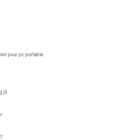
let pour pc portable
g j5
r
07