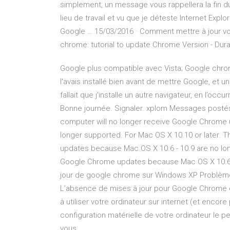
simplement, un message vous rappellera la fin du
lieu de travail et vu que je déteste Internet Expl
Google … 15/03/2016 · Comment mettre à jour votr
chrome: tutorial to update Chrome Version - Durat
Google plus compatible avec Vista; Google chro
l'avais installé bien avant de mettre Google, et un
fallait que j'installe un autre navigateur, en l’oc
Bonne journée. Signaler. xplom Messages post
computer will no longer receive Google Chrom
longer supported. For Mac OS X 10.10 or later. 
updates because Mac OS X 10.6 - 10.9 are no lon
Google Chrome updates because Mac OS X 10.6 -
jour de google chrome sur Windows XP Problème
L’absence de mises à jour pour Google Chrome et
à utiliser votre ordinateur sur internet (et encore 
configuration matérielle de votre ordinateur le p
vous